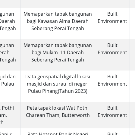
ngunan
Memaparkan tapak bangunan
Built
Daerah
bagi Kawasan Alma Daerah
Environment
 Tengah
Seberang Perai Tengah
ngunan
Memaparkan tapak bangunan
Built
erah
bagi Mukim 11 Daerah
Environment
 Tengah
Seberang Perai Tengah
jid dan
Data geospatial digital lokasi
Built
i Pulau
masjid dan surau di negeri
Environment
Pulau Pinang(Tahun 2023)
 Pothi
Peta tapak lokasi Wat Pothi
Built
am,
Charean Tham, Butterworth
Environment
th
Banjir
Peta Hotspot Banjir Negeri
Built