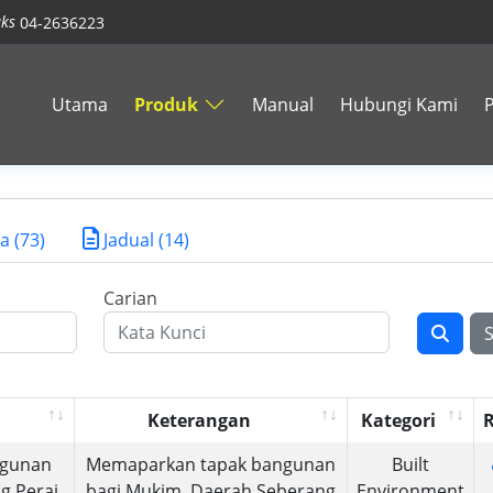
ks
04-2636223
Utama
Produk
Manual
Hubungi Kami
a (73)
Jadual (14)
Carian
Keterangan
Kategori
ngunan
Memaparkan tapak bangunan
Built
g Perai
bagi Mukim Daerah Seberang
Environment