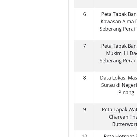
6
Peta Tapak Ba
Kawasan Alma 
Seberang Perai
7
Peta Tapak Ba
Mukim 11 Da
Seberang Perai
8
Data Lokasi Mas
Surau di Neger
Pinang
9
Peta Tapak Wat
Charean Th
Butterwor
10
Peta Hotspot 