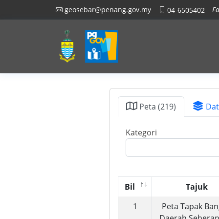
geosebar@penang.gov.my
Fa
04-6505402
Peta (219)
Dat
Kategori
Bil
Tajuk
1
Peta Tapak Ba
Daerah Seberan