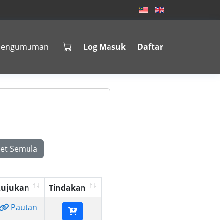
Pengumuman
Log Masuk
Daftar
Set Semula
Rujukan
Tindakan
Pautan