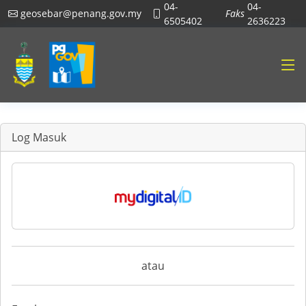
04-
04-
geosebar@penang.gov.my
Faks
6505402
2636223
Log Masuk
atau